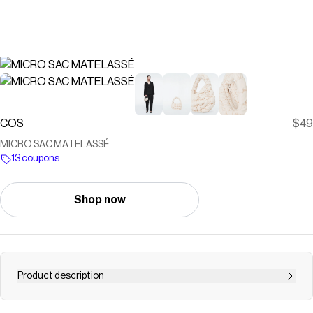
COS
$49
MICRO SAC MATELASSÉ
13 coupons
Shop now
Product description
Le sac matelassé est l'un de nos modèles les plus