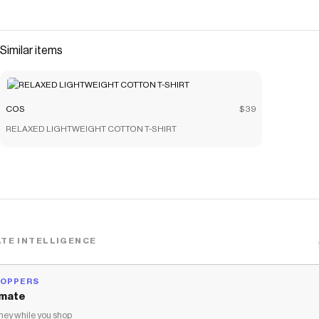
Similar items
COS
$39
RELAXED LIGHTWEIGHT COTTON T-SHIRT
TE INTELLIGENCE
HOPPERS
mate
ey while you shop