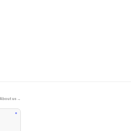
COS
SLIM RIBBE
About us →