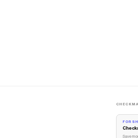
CHECKMA
FOR S
Check
Save mon