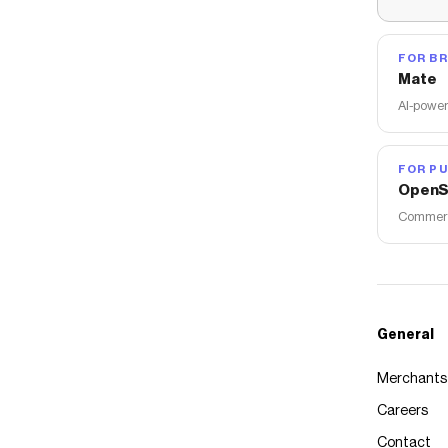
FOR B
Mate
AI-power
FOR PU
OpenS
Commerce
General
Merchants
Careers
Contact