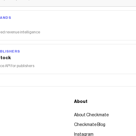
RANDS
ed revenue intelligence
BLISHERS
tock
 API for publishers
About
About Checkmate
Checkmate Blog
Instagram