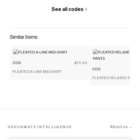
that have saved $$$ on brands like
COS
.
See all codes
The Checkmate extension automatically applies
COS
discount codes,
COS
coupons and more to give you
discounts on products like
ROBE COURTE À
ENCOLURE LICOU FLUIDE
.
Similar items
COS
$75.60
COS
PLEATED A-LINE MIDI SKIRT
PLEATED RELAXED-FIT WI
About us →
CHECKMATE INTELLIGENCE