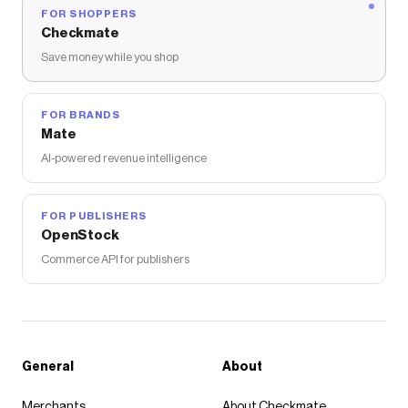
FOR SHOPPERS
Checkmate
Save money while you shop
FOR BRANDS
Mate
AI-powered revenue intelligence
FOR PUBLISHERS
OpenStock
Commerce API for publishers
General
About
Merchants
About Checkmate