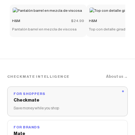
H&M
$24.99
H&M
Pantalón barrel en mezcla de viscosa
Top con detalle girado
About us →
CHECKMATE INTELLIGENCE
FOR SHOPPERS
Checkmate
Save money while you shop
FOR BRANDS
Mate